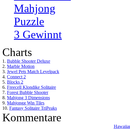
Mahjong
Puzzle
3 Gewinnt
Charts
1.
Bubble Shooter Deluxe
2.
Marble Motion
3.
Jewel Pets Match Levelpack
4.
Connect 2
5.
Blocks 2
6.
Freecell Klondike Solitaire
7.
Forest Bubble Shooter
8.
Mahjong 3 Dimensions
9.
Mahjongg Win Tiles
10.
Fantasy Solitaire TriPeaks
Kommentare
Hawaiian