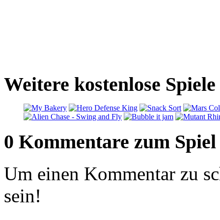
Weitere kostenlose Spiel
0 Kommentare zum Spiel
Um einen Kommentar zu sch
sein!