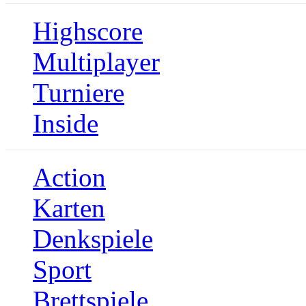
Highscore
Multiplayer
Turniere
Inside
Action
Karten
Denkspiele
Sport
Brettspiele