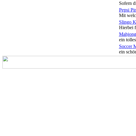
Sofern di
Pepsi Pi
Mit welc
Slingo 
Hierbei f
Mahjong
ein tolles
Soccer 
ein schön