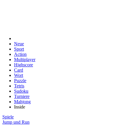
Neue
Sport
Action
Multiplayer
Highscore
Card
Wort
Puzzle
Tetris
Sudoku
Turniere
Mahjong
Inside
Spiele
Jump und Run