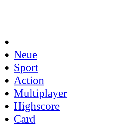
Neue
Sport
Action
Multiplayer
Highscore
Card