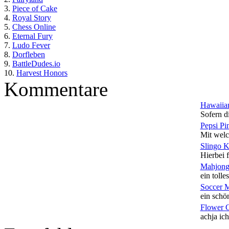
3.
Piece of Cake
4.
Royal Story
5.
Chess Online
6.
Eternal Fury
7.
Ludo Fever
8.
Dorfleben
9.
BattleDudes.io
10.
Harvest Honors
Kommentare
Hawaiian
Sofern di
Pepsi Pi
Mit welc
Slingo 
Hierbei f
Mahjong
ein tolles
Soccer 
ein schön
Flower 
achja ich