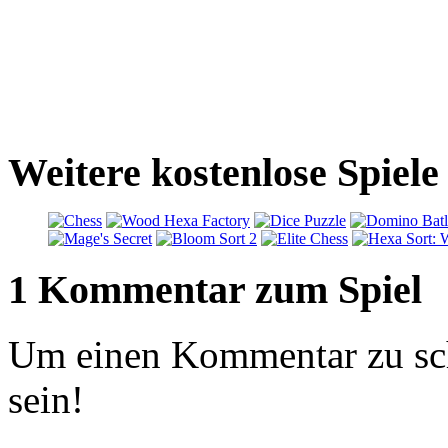
Weitere kostenlose Spiel
1 Kommentar zum Spiel
Um einen Kommentar zu sch
sein!