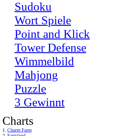
Sudoku
Wort Spiele
Point and Klick
Tower Defense
Wimmelbild
Mahjong
Puzzle
3 Gewinnt
Charts
1.
Charm Farm
2.
Fairyland