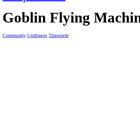
Goblin Flying Machi
Community
Umfragen
Tippspiele