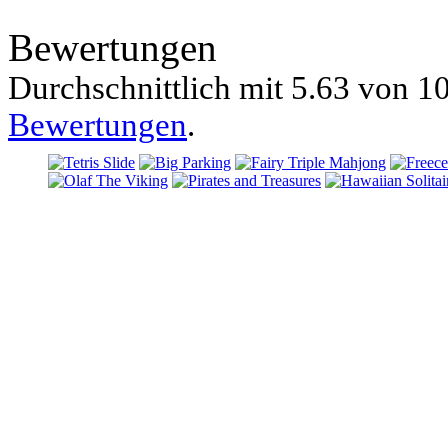
Bewertungen
Durchschnittlich mit
5.63 von
10
Bewertungen
.