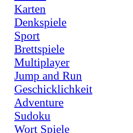
Karten
Denkspiele
Sport
Brettspiele
Multiplayer
Jump and Run
Geschicklichkeit
Adventure
Sudoku
Wort Spiele