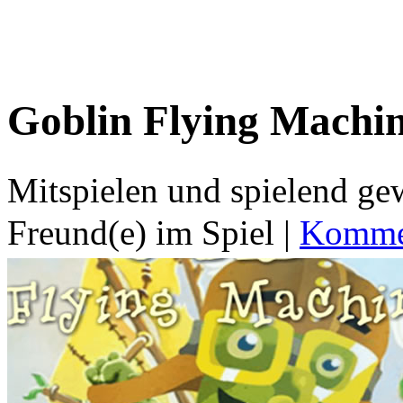
Goblin Flying Machi
Mitspielen und spielend g
Freund(e) im Spiel
|
Kommen