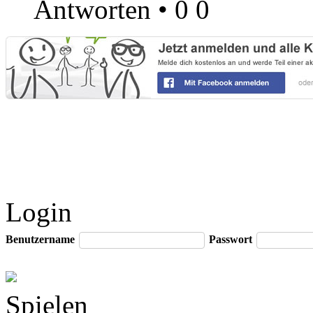
Antworten
•
0
0
Login
Benutzername
Passwort
Spielen