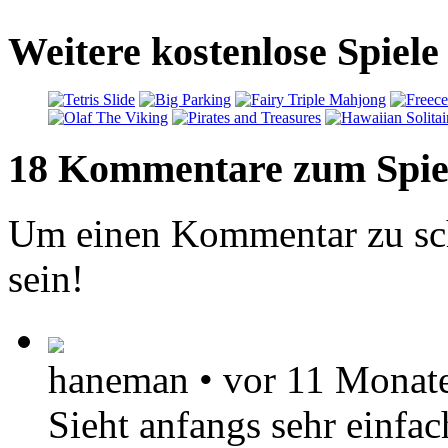
Weitere kostenlose Spiel
18 Kommentare zum Spie
Um einen Kommentar zu sch
sein!
haneman
•
vor 11 Monat
Sieht anfangs sehr einfach