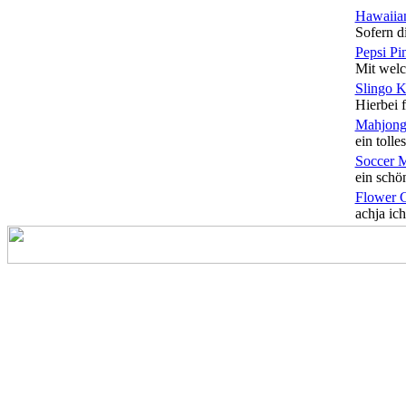
Hawaiian
Sofern di
Pepsi Pi
Mit welc
Slingo 
Hierbei f
Mahjong
ein tolles
Soccer 
ein schön
Flower 
achja ich