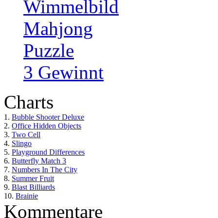
Wimmelbild
Mahjong
Puzzle
3 Gewinnt
Charts
1.
Bubble Shooter Deluxe
2.
Office Hidden Objects
3.
Two Cell
4.
Slingo
5.
Playground Differences
6.
Butterfly Match 3
7.
Numbers In The City
8.
Summer Fruit
9.
Blast Billiards
10.
Brainie
Kommentare