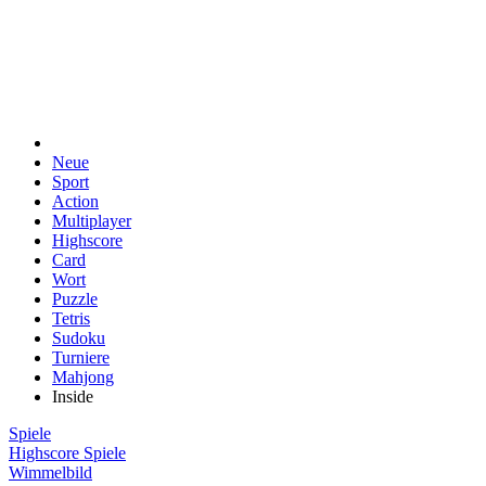
Neue
Sport
Action
Multiplayer
Highscore
Card
Wort
Puzzle
Tetris
Sudoku
Turniere
Mahjong
Inside
Spiele
Highscore Spiele
Wimmelbild