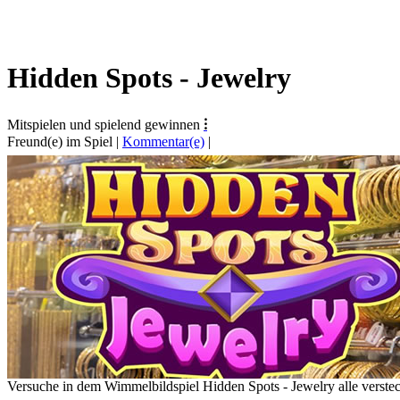
Hidden Spots - Jewelry
Mitspielen und spielend gewinnen
⁝
Freund(e) im Spiel
|
Kommentar(e)
|
Versuche in dem Wimmelbildspiel Hidden Spots - Jewelry alle verste