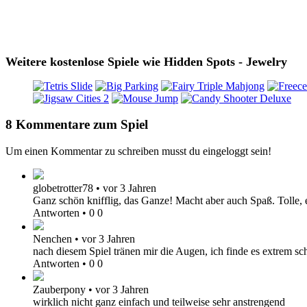
Weitere kostenlose Spiele wie Hidden Spots - Jewelry
8 Kommentare zum Spiel
Um einen Kommentar zu schreiben musst du eingeloggt sein!
globetrotter78
•
vor 3 Jahren
Ganz schön knifflig, das Ganze! Macht aber auch Spaß. Tolle
Antworten
•
0
0
Nenchen
•
vor 3 Jahren
nach diesem Spiel tränen mir die Augen, ich finde es extrem s
Antworten
•
0
0
Zauberpony
•
vor 3 Jahren
wirklich nicht ganz einfach und teilweise sehr anstrengend