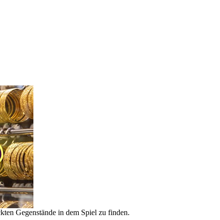
ckten Gegenstände in dem Spiel zu finden.