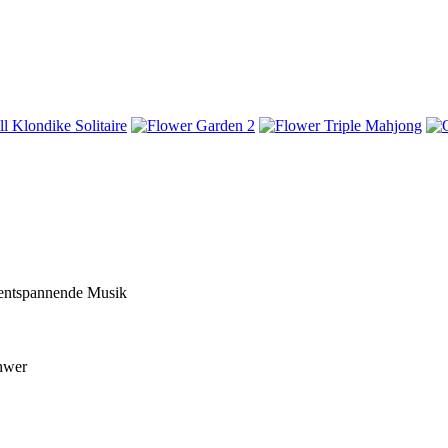
, entspannende Musik
chwer