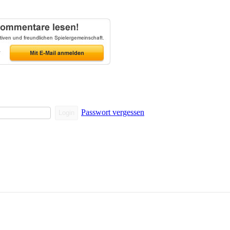
Passwort vergessen
Login