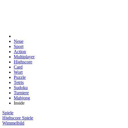
Neue
Sport
Action
Multiplayer
Highscore
Card
Wort
Puzzle
Tetris
Sudoku
Turniere
Mahjong
Inside
Spiele
Highscore Spiele
Wimmelbild