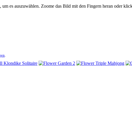
t, um es auszuwählen. Zoome das Bild mit den Fingern heran oder klick
gen
.