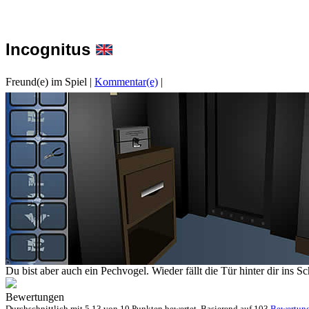
Incognitus
Freund(e) im Spiel
|
Kommentar(e)
|
Du bist aber auch ein Pechvogel. Wieder fällt die Tür hinter dir ins
Bewertungen
Durchschnittlich mit
5.13 von
10 Punkten bewertet. Basierend auf
103
Bewertun