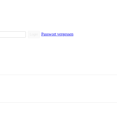
Passwort vergessen
Login