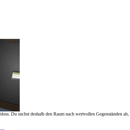
 Schloss. Du suchst deshalb den Raum nach wertvollen Gegenständen ab, 
gen
.