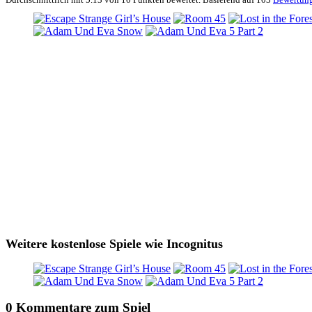
Weitere kostenlose Spiele wie Incognitus
0 Kommentare zum Spiel