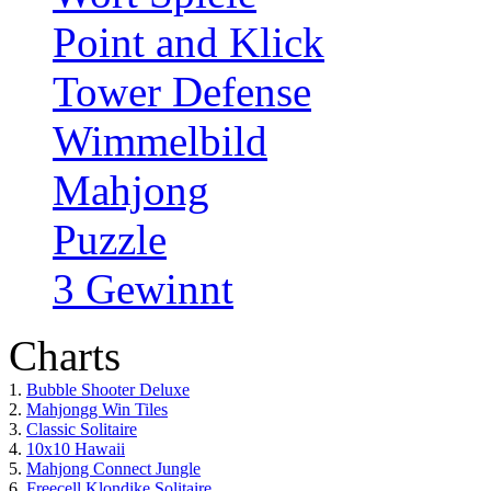
Point and Klick
Tower Defense
Wimmelbild
Mahjong
Puzzle
3 Gewinnt
Charts
1.
Bubble Shooter Deluxe
2.
Mahjongg Win Tiles
3.
Classic Solitaire
4.
10x10 Hawaii
5.
Mahjong Connect Jungle
6.
Freecell Klondike Solitaire