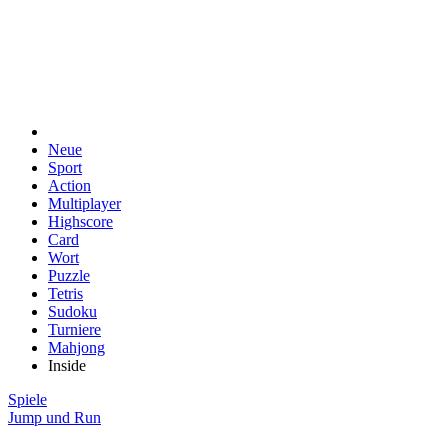
Neue
Sport
Action
Multiplayer
Highscore
Card
Wort
Puzzle
Tetris
Sudoku
Turniere
Mahjong
Inside
Spiele
Jump und Run