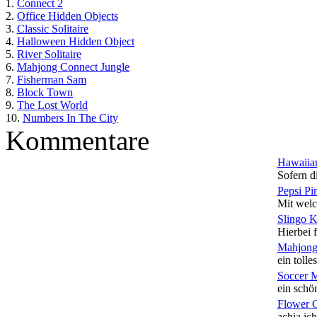
1.
Connect 2
2.
Office Hidden Objects
3.
Classic Solitaire
4.
Halloween Hidden Object
5.
River Solitaire
6.
Mahjong Connect Jungle
7.
Fisherman Sam
8.
Block Town
9.
The Lost World
10.
Numbers In The City
Kommentare
Hawaiian
Sofern di
Pepsi Pi
Mit welc
Slingo 
Hierbei f
Mahjong
ein tolles
Soccer 
ein schön
Flower 
achja ich