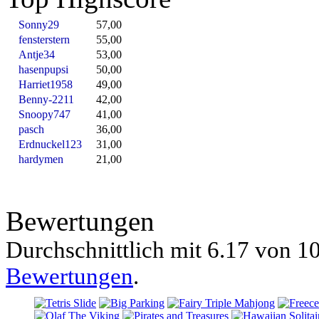
Sonny29
57,00
fensterstern
55,00
Antje34
53,00
hasenpupsi
50,00
Harriet1958
49,00
Benny-2211
42,00
Snoopy747
41,00
pasch
36,00
Erdnuckel123
31,00
hardymen
21,00
Bewertungen
Durchschnittlich mit
6.17 von
10
Bewertungen
.