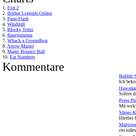
1.
Exit 2
2.
Bridge Legends Online
3.
Pang Flash
4.
Windmill
5.
Blocky Tetriz
6.
Basejumping
7.
Whack a Groundhog
8.
Arrow Master
9.
Magic Bounce Ball
10.
Eat Numbers
Kommentare
Bubble 
Ich beko
Hawaiian
Sofern di
Pepsi Pi
Mit welc
Slingo 
Hierbei f
Mahjong
ein tolles