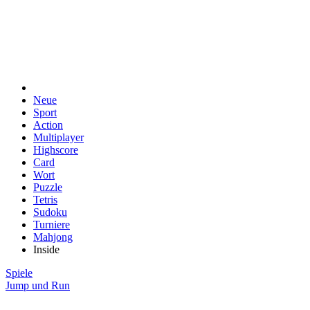
Neue
Sport
Action
Multiplayer
Highscore
Card
Wort
Puzzle
Tetris
Sudoku
Turniere
Mahjong
Inside
Spiele
Jump und Run