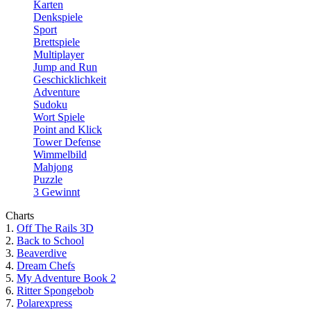
Karten
Denkspiele
Sport
Brettspiele
Multiplayer
Jump and Run
Geschicklichkeit
Adventure
Sudoku
Wort Spiele
Point and Klick
Tower Defense
Wimmelbild
Mahjong
Puzzle
3 Gewinnt
Charts
1.
Off The Rails 3D
2.
Back to School
3.
Beaverdive
4.
Dream Chefs
5.
My Adventure Book 2
6.
Ritter Spongebob
7.
Polarexpress