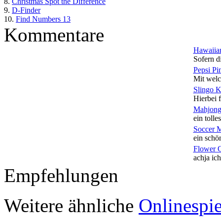
8.
Christmas Spot the Difference
9.
D-Finder
10.
Find Numbers 13
Kommentare
Hawaiian
Sofern di
Pepsi Pi
Mit welc
Slingo 
Hierbei f
Mahjong
ein tolles
Soccer 
ein schön
Flower 
achja ich
Empfehlungen
Weitere ähnliche
Onlinespie