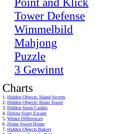
Point and Klick
Tower Defense
Wimmelbild
Mahjong
Puzzle
3 Gewinnt
Charts
1.
Hidden Objects: Island Secrets
2.
Hidden Objects: Brain Teaser
3.
Hidden Spots Castles
4.
Delora Scary Escape
5.
Winter Differences
6.
Home Sweet Home
7.
Hidden Objects Bakery