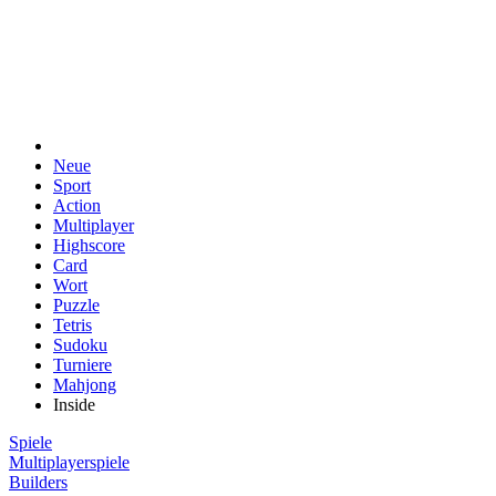
Neue
Sport
Action
Multiplayer
Highscore
Card
Wort
Puzzle
Tetris
Sudoku
Turniere
Mahjong
Inside
Spiele
Multiplayerspiele
Builders