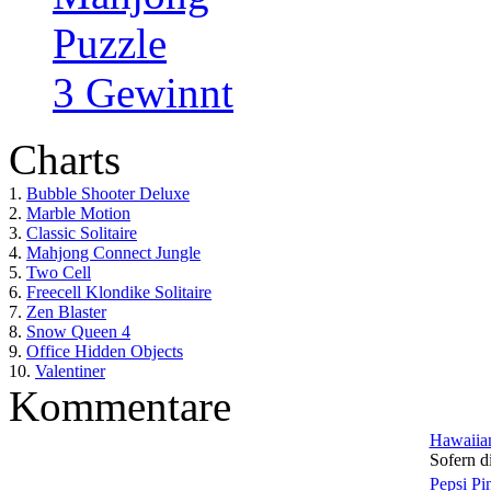
Puzzle
3 Gewinnt
Charts
1.
Bubble Shooter Deluxe
2.
Marble Motion
3.
Classic Solitaire
4.
Mahjong Connect Jungle
5.
Two Cell
6.
Freecell Klondike Solitaire
7.
Zen Blaster
8.
Snow Queen 4
9.
Office Hidden Objects
10.
Valentiner
Kommentare
Hawaiian
Sofern di
Pepsi Pi