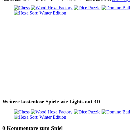
Weitere kostenlose Spiele wie Lights out 3D
0 Kommentare zum Spiel