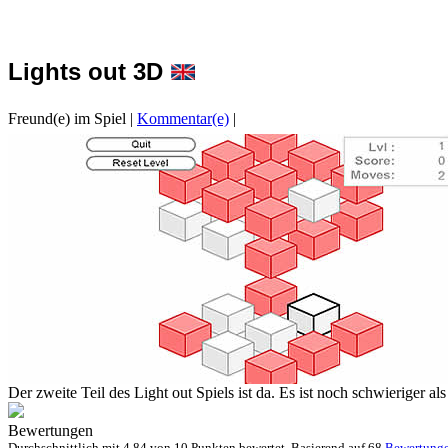
Lights out 3D
Freund(e) im Spiel
|
Kommentar(e)
|
Der zweite Teil des Light out Spiels ist da. Es ist noch schwieriger 
Bewertungen
Durchschnittlich mit
4.84 von
10 Punkten bewertet. Basierend auf
68
Bewertung