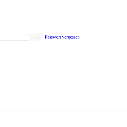
Passwort vergessen
Login