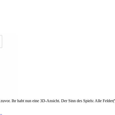
als zuvor. Ihr habt nun eine 3D-Ansicht. Der Sinn des Spiels: Alle Felde
en
.