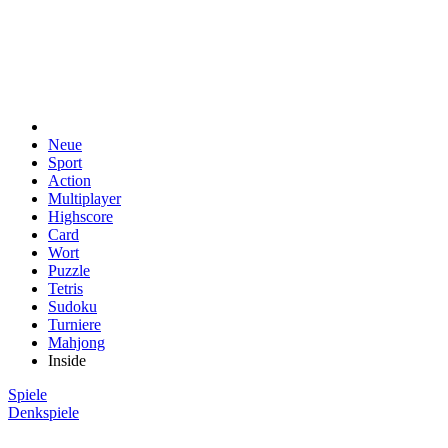
Neue
Sport
Action
Multiplayer
Highscore
Card
Wort
Puzzle
Tetris
Sudoku
Turniere
Mahjong
Inside
Spiele
Denkspiele