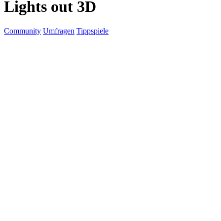
Lights out 3D
Community
Umfragen
Tippspiele