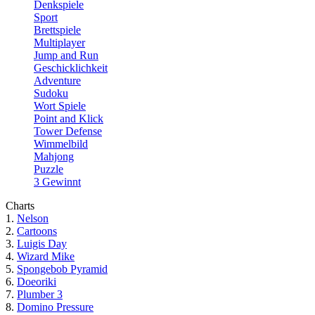
Denkspiele
Sport
Brettspiele
Multiplayer
Jump and Run
Geschicklichkeit
Adventure
Sudoku
Wort Spiele
Point and Klick
Tower Defense
Wimmelbild
Mahjong
Puzzle
3 Gewinnt
Charts
1.
Nelson
2.
Cartoons
3.
Luigis Day
4.
Wizard Mike
5.
Spongebob Pyramid
6.
Doeoriki
7.
Plumber 3
8.
Domino Pressure