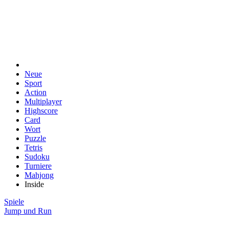
Neue
Sport
Action
Multiplayer
Highscore
Card
Wort
Puzzle
Tetris
Sudoku
Turniere
Mahjong
Inside
Spiele
Jump und Run