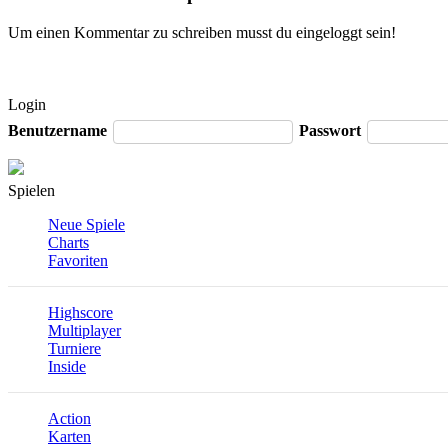
Um einen Kommentar zu schreiben musst du eingeloggt sein!
Login
Benutzername
Passwort
Spielen
Neue Spiele
Charts
Favoriten
Highscore
Multiplayer
Turniere
Inside
Action
Karten