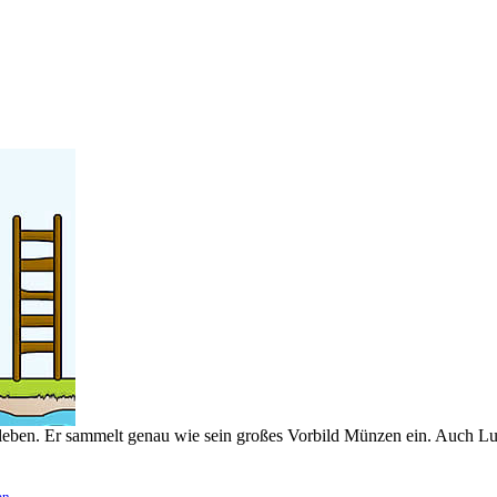
ben. Er sammelt genau wie sein großes Vorbild Münzen ein. Auch Luig
en
.