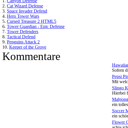
1.
Canyon Defense
2.
Cat Wizard Defense
3.
Space Invader Defend
4.
Hero Tower Wars
5.
Cursed Treasure 2 HTML5
6.
Tower Guardian - Epic Defense
7.
Tower Defenders
8.
Tactical Defend
9.
Penguins Attack 2
10.
Keeper of the Grove
Kommentare
Hawaiian
Sofern di
Pepsi Pi
Mit welc
Slingo 
Hierbei f
Mahjong
ein tolles
Soccer 
ein schön
Flower 
achja ich