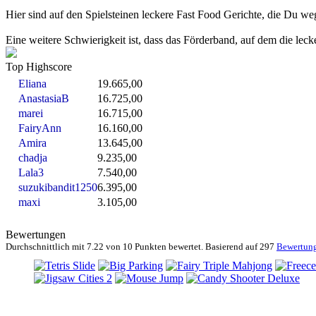
Hier sind auf den Spielsteinen leckere Fast Food Gerichte, die Du we
Eine weitere Schwierigkeit ist, dass das Förderband, auf dem die lecker
Top Highscore
Eliana
19.665,00
AnastasiaB
16.725,00
marei
16.715,00
FairyAnn
16.160,00
Amira
13.645,00
chadja
9.235,00
Lala3
7.540,00
suzukibandit1250
6.395,00
maxi
3.105,00
Bewertungen
Durchschnittlich mit
7.22 von
10 Punkten bewertet. Basierend auf
297
Bewertun