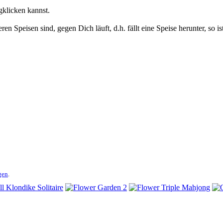
gklicken kannst.
en Speisen sind, gegen Dich läuft, d.h. fällt eine Speise herunter, so is
gen
.