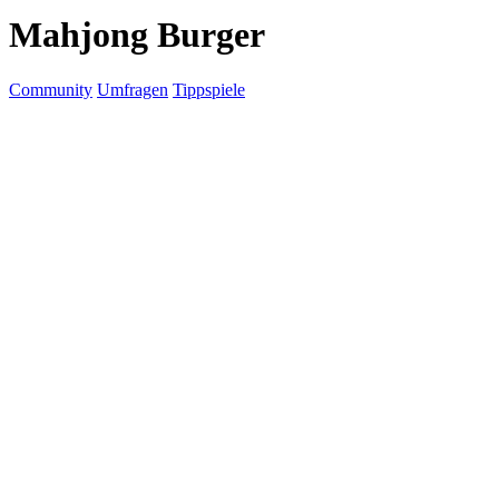
Mahjong Burger
Community
Umfragen
Tippspiele