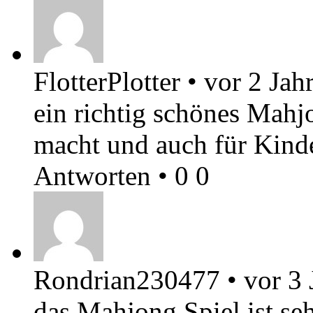
FlotterPlotter
•
vor 2 Jah
ein richtig schönes Mahj
macht und auch für Kinde
Antworten
•
0
0
Rondrian230477
•
vor 3 
das Mahjong Spiel ist se