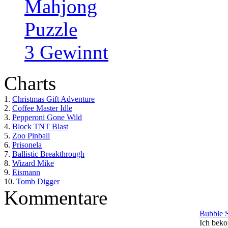
Mahjong
Puzzle
3 Gewinnt
Charts
1.
Christmas Gift Adventure
2.
Coffee Master Idle
3.
Pepperoni Gone Wild
4.
Block TNT Blast
5.
Zoo Pinball
6.
Prisonela
7.
Ballistic Breakthrough
8.
Wizard Mike
9.
Eismann
10.
Tomb Digger
Kommentare
Bubble 
Ich beko