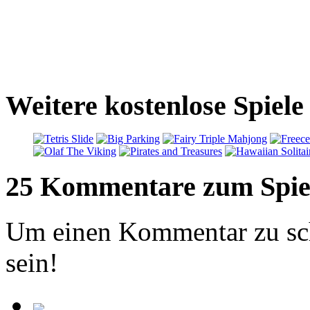
Weitere kostenlose Spiele
25 Kommentare zum Spie
Um einen Kommentar zu sch
sein!