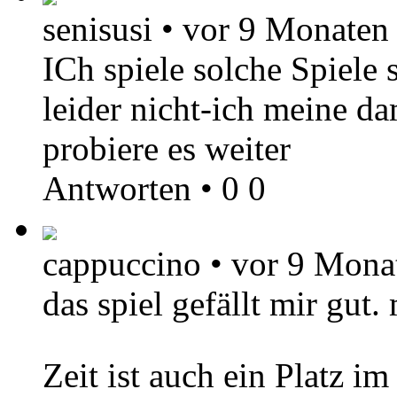
senisusi
•
vor 9 Monaten
ICh spiele solche Spiele
leider nicht-ich meine da
probiere es weiter
Antworten
•
0
0
cappuccino
•
vor 9 Mona
das spiel gefällt mir gut
Zeit ist auch ein Platz 