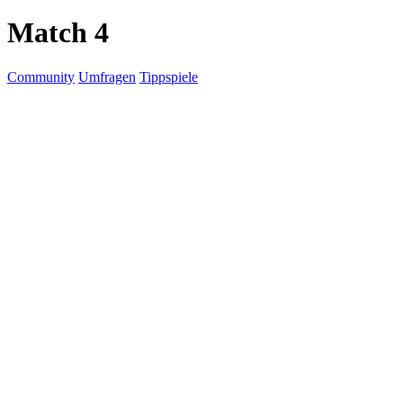
Match 4
Community
Umfragen
Tippspiele