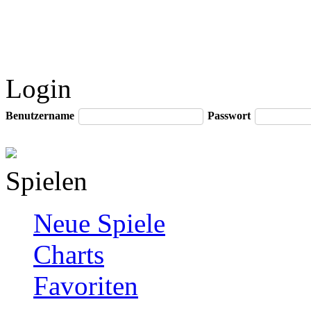
Login
Benutzername
Passwort
Spielen
Neue Spiele
Charts
Favoriten