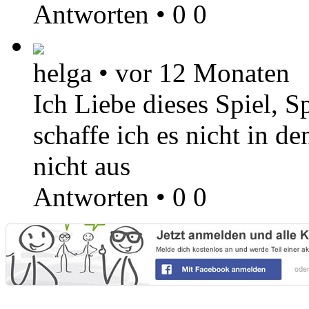
Antworten
•
0
0
helga
•
vor 12 Monaten
Ich Liebe dieses Spiel, S
schaffe ich es nicht in d
nicht aus
Antworten
•
0
0