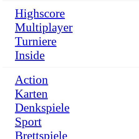
Highscore
Multiplayer
Turniere
Inside
Action
Karten
Denkspiele
Sport
Brettspiele