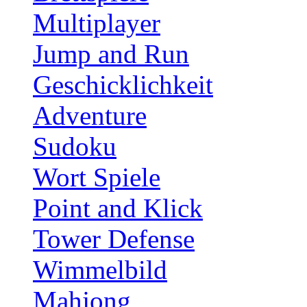
Multiplayer
Jump and Run
Geschicklichkeit
Adventure
Sudoku
Wort Spiele
Point and Klick
Tower Defense
Wimmelbild
Mahjong