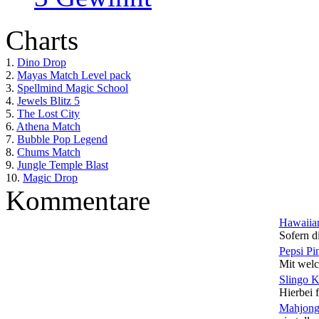
Charts
1.
Dino Drop
2.
Mayas Match Level pack
3.
Spellmind Magic School
4.
Jewels Blitz 5
5.
The Lost City
6.
Athena Match
7.
Bubble Pop Legend
8.
Chums Match
9.
Jungle Temple Blast
10.
Magic Drop
Kommentare
Hawaiian
Sofern di
Pepsi Pi
Mit welc
Slingo 
Hierbei f
Mahjong