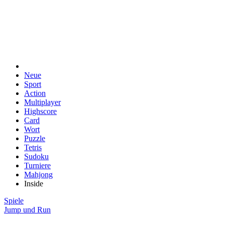
Neue
Sport
Action
Multiplayer
Highscore
Card
Wort
Puzzle
Tetris
Sudoku
Turniere
Mahjong
Inside
Spiele
Jump und Run