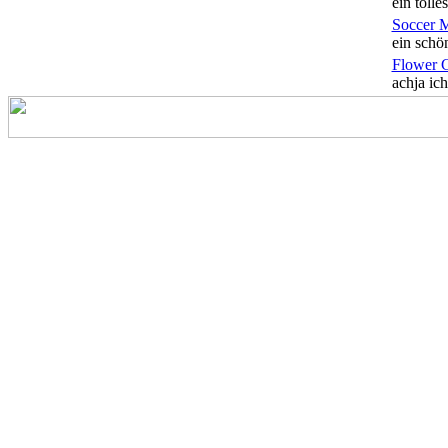
ein tolles
Soccer 
ein schön
Flower 
achja ich