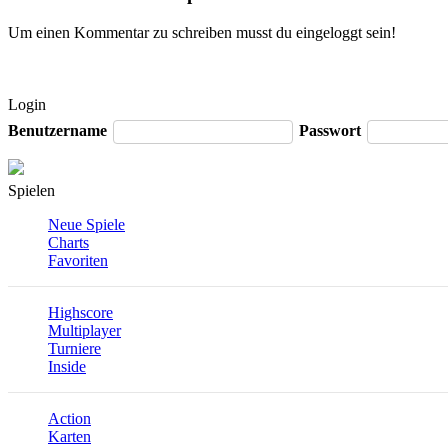
Um einen Kommentar zu schreiben musst du eingeloggt sein!
Login
Benutzername
Passwort
Spielen
Neue Spiele
Charts
Favoriten
Highscore
Multiplayer
Turniere
Inside
Action
Karten