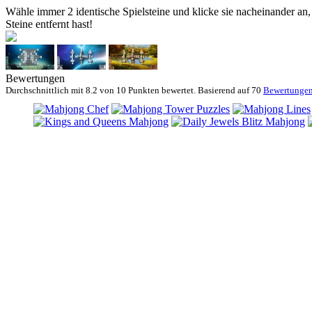
Wähle immer 2 identische Spielsteine und klicke sie nacheinander a
Steine entfernt hast!
Bewertungen
Durchschnittlich mit
8.2 von
10 Punkten bewertet. Basierend auf
70
Bewertunge