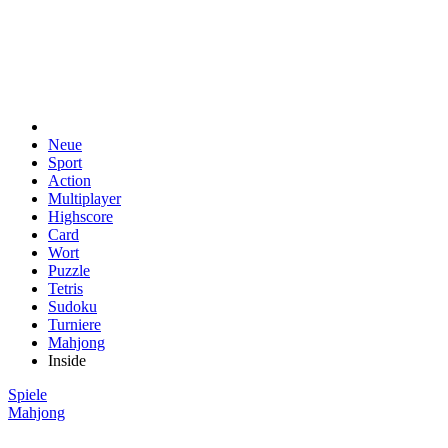
Neue
Sport
Action
Multiplayer
Highscore
Card
Wort
Puzzle
Tetris
Sudoku
Turniere
Mahjong
Inside
Spiele
Mahjong