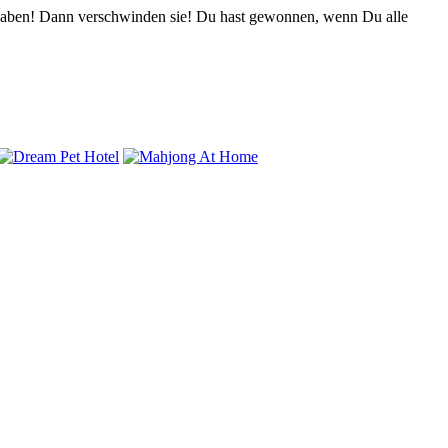
in haben! Dann verschwinden sie! Du hast gewonnen, wenn Du alle