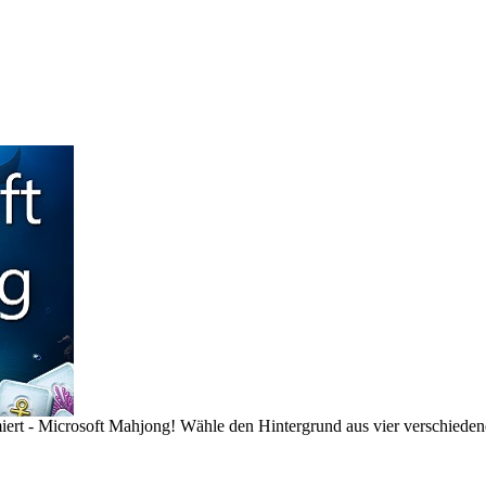
miert - Microsoft Mahjong! Wähle den Hintergrund aus vier verschied