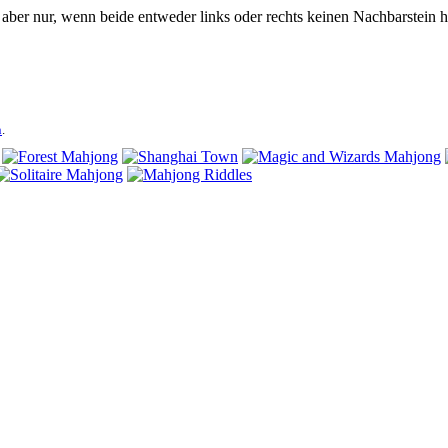
n, aber nur, wenn beide entweder links oder rechts keinen Nachbarste
n
.