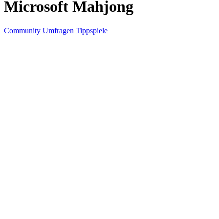
Microsoft Mahjong
Community
Umfragen
Tippspiele