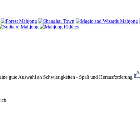
 - eine gute Auswahl an Schwierigkeiten - Spaß und Herausforderung
eich