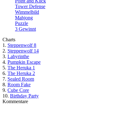
Point and Klick
Tower Defense
Wimmelbild
Mahjong
Puzzle
3 Gewinnt
Charts
1.
Steppenwolf 8
2.
Steppenwolf 14
3.
Labyrinthe
4.
Pumpkin Escape
5.
The Heruka 1
6.
The Heruka 2
7.
Sealed Room
8.
Room Fake
9.
Cube Core
10.
Birthday Party
Kommentare