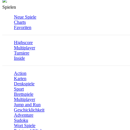
Spielen
Neue Spiele
Charts
Favoriten
Highscore
Multiplayer
Turniere
Inside
Action
Karten
Denkspiele
Sport
Brettspiele
Multiplayer
Jump and Run
Geschicklichkeit
Adventure
Sudoku
Wort Spiele