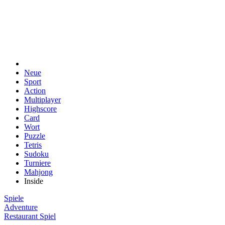
Neue
Sport
Action
Multiplayer
Highscore
Card
Wort
Puzzle
Tetris
Sudoku
Turniere
Mahjong
Inside
Spiele
Adventure
Restaurant Spiel