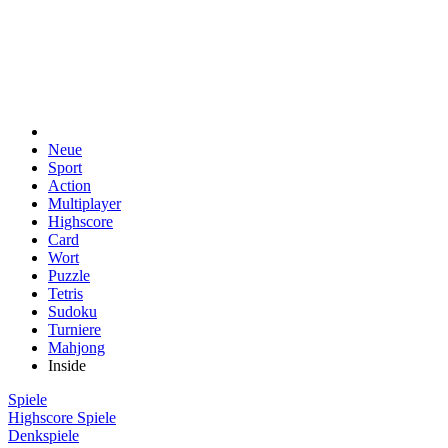
Neue
Sport
Action
Multiplayer
Highscore
Card
Wort
Puzzle
Tetris
Sudoku
Turniere
Mahjong
Inside
Spiele
Highscore Spiele
Denkspiele