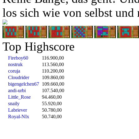
los sich wie von selbst und
Top Highscore
Fireboy60
116.900,00
nostruk
113.560,00
coruja
110.200,00
Cloudrider
109.860,00
bigengelchen67
109.660,00
andi-urbi
107.540,00
Little_Rose
94.460,00
snaily
55.920,00
Labriever
50.780,00
Royal-NIx
50.740,00