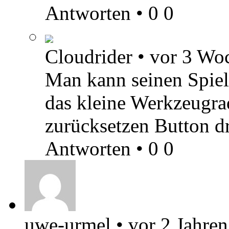
Antworten
•
0
0
Cloudrider
•
vor 3 Wo
Man kann seinen Spiel
das kleine Werkzeugra
zurücksetzen Button d
Antworten
•
0
0
uwe-urmel
•
vor 2 Jahren