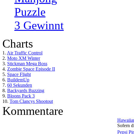
Puzzle
3 Gewinnt
Charts
1.
Air Traffic Control
2.
Moto XM Winter
3.
Stickman Mega Boss
4.
Zombie Space Episode II
5.
Space Flight
6.
BuildemUp
7.
60 Sekunden
8.
Backyards Buzzing
9.
Bloons Pack 3
10.
Tom Clancys Shootout
Kommentare
Hawaiian
Sofern di
Pepsi Pi