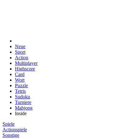
Neue
Sport
Action
Multiplayer
Highscore
Card
Wort
Puzzle
Tetris
Sudoku
Turniere
Mahjong
Inside
Spiele
Actionspiele
Sonstige