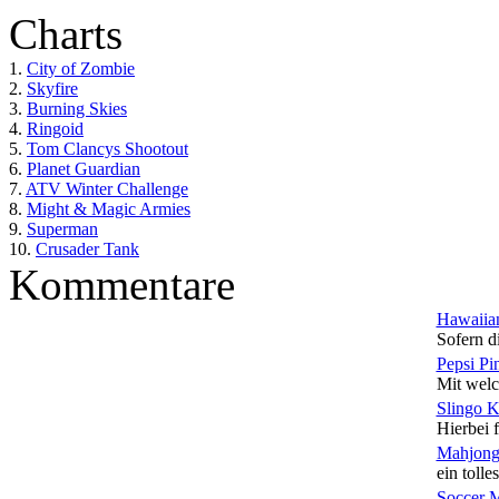
Charts
1.
City of Zombie
2.
Skyfire
3.
Burning Skies
4.
Ringoid
5.
Tom Clancys Shootout
6.
Planet Guardian
7.
ATV Winter Challenge
8.
Might & Magic Armies
9.
Superman
10.
Crusader Tank
Kommentare
Hawaiian
Sofern di
Pepsi Pi
Mit welc
Slingo 
Hierbei f
Mahjong
ein tolles
Soccer 