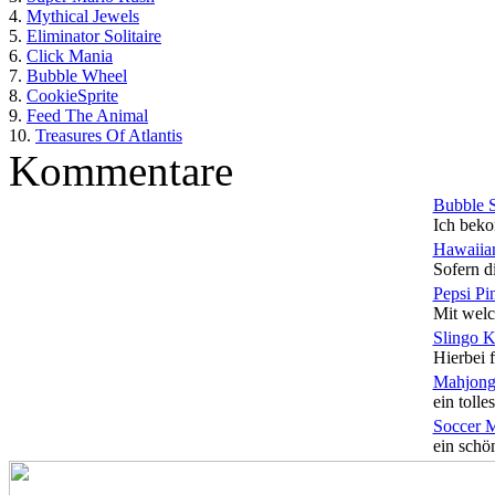
4.
Mythical Jewels
5.
Eliminator Solitaire
6.
Click Mania
7.
Bubble Wheel
8.
CookieSprite
9.
Feed The Animal
10.
Treasures Of Atlantis
Kommentare
Bubble 
Ich beko
Hawaiian
Sofern di
Pepsi Pi
Mit welc
Slingo 
Hierbei f
Mahjong
ein tolles
Soccer 
ein schön