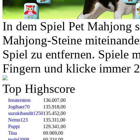
In dem Spiel Pet Mahjong s
Mahjong-Steine miteinande
Spiel zu entfernen. Spiele 
Fingern und klicke immer 2 
Top Highscore
fensterstern
136.007,00
Jogibaer70
135.918,00
suzukibandit1250
135.452,00
Nemo123
135.311,00
Puppi
129.341,00
Tina
69.969,00
teufel2008
60.324,00