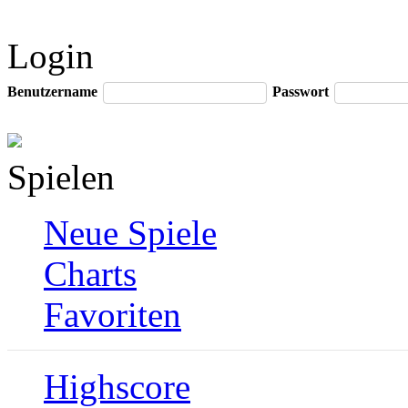
Login
Benutzername
Passwort
Spielen
Neue Spiele
Charts
Favoriten
Highscore