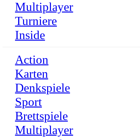
Multiplayer
Turniere
Inside
Action
Karten
Denkspiele
Sport
Brettspiele
Multiplayer