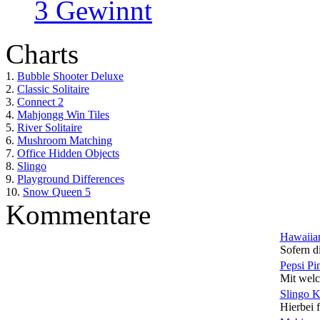
3 Gewinnt
Charts
1.
Bubble Shooter Deluxe
2.
Classic Solitaire
3.
Connect 2
4.
Mahjongg Win Tiles
5.
River Solitaire
6.
Mushroom Matching
7.
Office Hidden Objects
8.
Slingo
9.
Playground Differences
10.
Snow Queen 5
Kommentare
Hawaiian
Sofern di
Pepsi Pi
Mit welc
Slingo 
Hierbei f