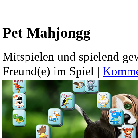
Pet Mahjongg
Mitspielen und spielend g
Freund(e) im Spiel
|
Kommen