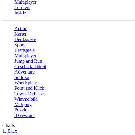
Multiplayer
Turniere
Inside
Action
Karten
Denkspiele
Sport
Brettspiele
Multiplayer
Jump and Run
Geschicklichkeit
Adventure
Sudoku
Wort Spiele
Point and Klick
Tower Defense
Wimmelbild
Mahjong
Puzzle
3 Gewinnt
Charts
1.
Znax