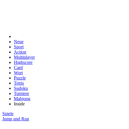
Neue
Sport
Action
Multiplayer
Highscore
Card
Wort
Puzzle
Tetris
Sudoku
Turniere
Mahjong
Inside
Spiele
Jump und Run