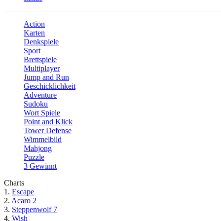
Action
Karten
Denkspiele
Sport
Brettspiele
Multiplayer
Jump and Run
Geschicklichkeit
Adventure
Sudoku
Wort Spiele
Point and Klick
Tower Defense
Wimmelbild
Mahjong
Puzzle
3 Gewinnt
Charts
1.
Escape
2.
Acaro 2
3.
Steppenwolf 7
4.
Wish