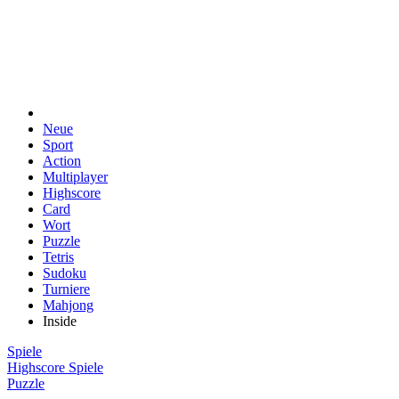
Neue
Sport
Action
Multiplayer
Highscore
Card
Wort
Puzzle
Tetris
Sudoku
Turniere
Mahjong
Inside
Spiele
Highscore Spiele
Puzzle