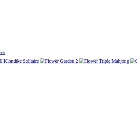
gen
.