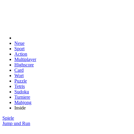
Neue
Sport
Action
Multiplayer
Highscore
Card
Wort
Puzzle
Tetris
Sudoku
Turniere
Mahjong
Inside
Spiele
Jump und Run