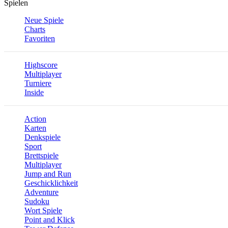
Spielen
Neue Spiele
Charts
Favoriten
Highscore
Multiplayer
Turniere
Inside
Action
Karten
Denkspiele
Sport
Brettspiele
Multiplayer
Jump and Run
Geschicklichkeit
Adventure
Sudoku
Wort Spiele
Point and Klick