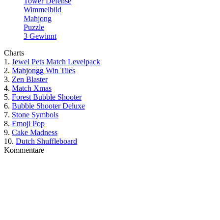
Tower Defense
Wimmelbild
Mahjong
Puzzle
3 Gewinnt
Charts
1.
Jewel Pets Match Levelpack
2.
Mahjongg Win Tiles
3.
Zen Blaster
4.
Match Xmas
5.
Forest Bubble Shooter
6.
Bubble Shooter Deluxe
7.
Stone Symbols
8.
Emoji Pop
9.
Cake Madness
10.
Dutch Shuffleboard
Kommentare