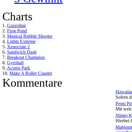
Charts
1.
Gazzoline
2.
Frog Pond
3.
Magical Bubble Shooter
4.
Lights Extreme
5.
Xenocrate 2
6.
Sandwich Dash
7.
Breakout Champion
8.
Gyroball
9.
Acorns Park
10.
Make A Roller Coaster
Kommentare
Hawaiian
Sofern di
Pepsi Pi
Mit welc
Slingo 
Hierbei f
Mahjong