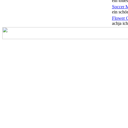
ein tolles
Soccer 
ein schön
Flower 
achja ich