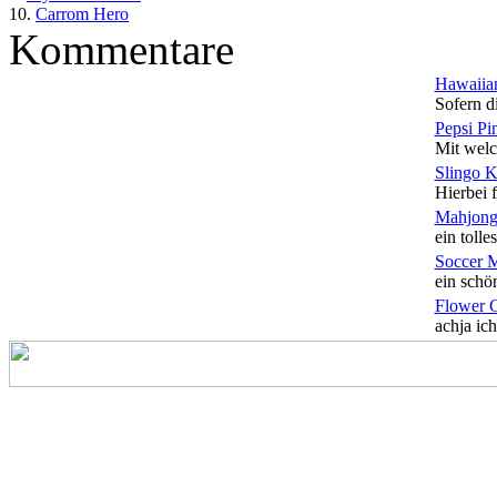
10.
Carrom Hero
Kommentare
Hawaiian
Sofern di
Pepsi Pi
Mit welc
Slingo 
Hierbei f
Mahjong
ein tolles
Soccer 
ein schön
Flower 
achja ich