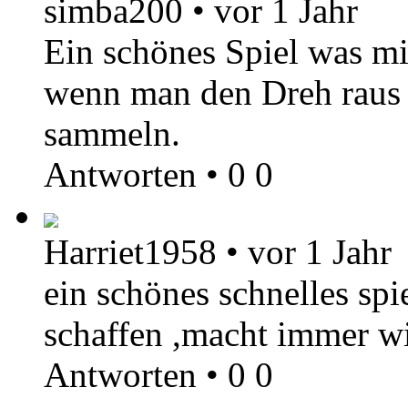
simba200
•
vor 1 Jahr
Ein schönes Spiel was m
wenn man den Dreh raus 
sammeln.
Antworten
•
0
0
Harriet1958
•
vor 1 Jahr
ein schönes schnelles spi
schaffen ,macht immer w
Antworten
•
0
0