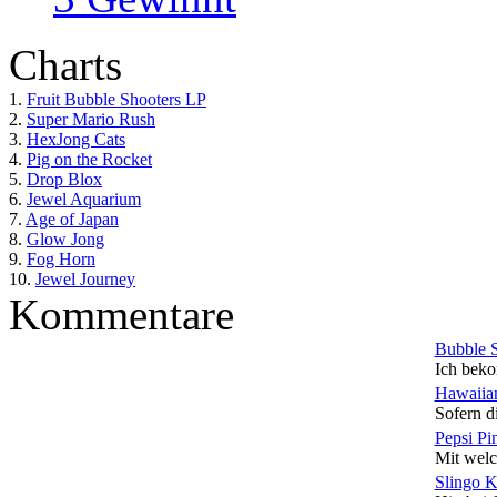
Charts
1.
Fruit Bubble Shooters LP
2.
Super Mario Rush
3.
HexJong Cats
4.
Pig on the Rocket
5.
Drop Blox
6.
Jewel Aquarium
7.
Age of Japan
8.
Glow Jong
9.
Fog Horn
10.
Jewel Journey
Kommentare
Bubble 
Ich beko
Hawaiian
Sofern di
Pepsi Pi
Mit welc
Slingo 