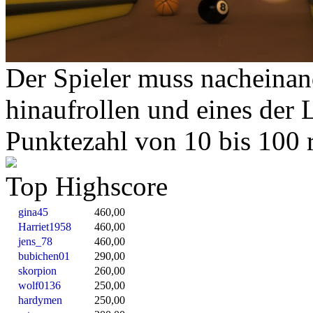
Der Spieler muss nacheinan
hinaufrollen und eines der 
Punktezahl von 10 bis 100 r
Top Highscore
gina45
460,00
Harriet1958
460,00
jens_78
460,00
bubichen01
290,00
skorpion
260,00
wolf0136
250,00
hardymen
250,00