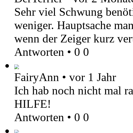
Sehr viel Schwung benöti
weniger. Hauptsache man 
wenn der Zeiger kurz vert
Antworten
•
0
0
FairyAnn
•
vor 1 Jahr
Ich hab noch nicht mal r
HILFE!
Antworten
•
0
0