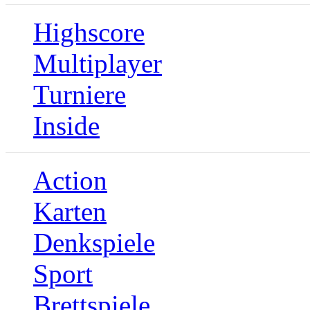
Highscore
Multiplayer
Turniere
Inside
Action
Karten
Denkspiele
Sport
Brettspiele