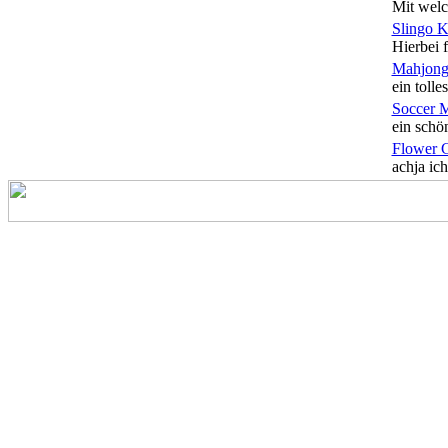
Mit welc
Slingo 
Hierbei f
Mahjong
ein tolles
Soccer 
ein schön
Flower 
achja ich