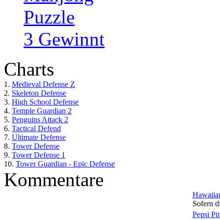
Puzzle
3 Gewinnt
Charts
1.
Medieval Defense Z
2.
Skeleton Defense
3.
High School Defense
4.
Temple Guardian 2
5.
Penguins Attack 2
6.
Tactical Defend
7.
Ultimate Defense
8.
Tower Defense
9.
Tower Defense 1
10.
Tower Guardian - Epic Defense
Kommentare
Hawaiian
Sofern di
Pepsi Pi