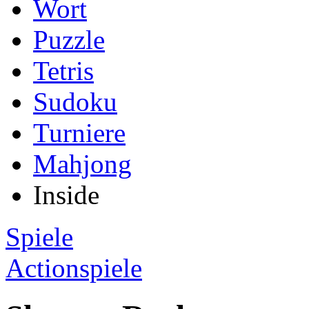
Wort
Puzzle
Tetris
Sudoku
Turniere
Mahjong
Inside
Spiele
Actionspiele