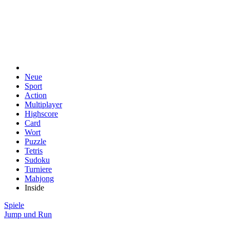
Neue
Sport
Action
Multiplayer
Highscore
Card
Wort
Puzzle
Tetris
Sudoku
Turniere
Mahjong
Inside
Spiele
Jump und Run