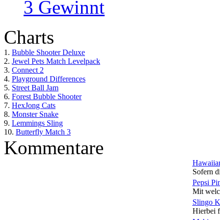
3 Gewinnt
Charts
1.
Bubble Shooter Deluxe
2.
Jewel Pets Match Levelpack
3.
Connect 2
4.
Playground Differences
5.
Street Ball Jam
6.
Forest Bubble Shooter
7.
HexJong Cats
8.
Monster Snake
9.
Lemmings Sling
10.
Butterfly Match 3
Kommentare
Hawaiian
Sofern di
Pepsi Pi
Mit welc
Slingo 
Hierbei f