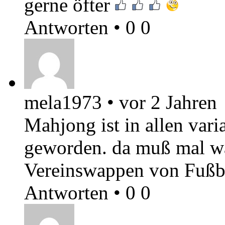
gerne öfter
Antworten
•
0
0
mela1973
•
vor 2 Jahren
Mahjong ist in allen var
geworden. da muß mal w
Vereinswappen von Fußb
Antworten
•
0
0