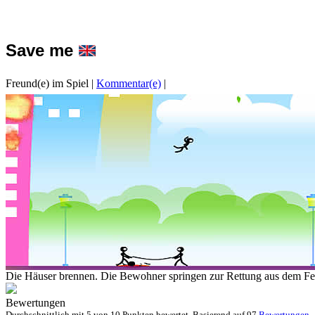
Save me
Freund(e) im Spiel
|
Kommentar(e)
|
Die Häuser brennen. Die Bewohner springen zur Rettung aus dem Fen
Bewertungen
Durchschnittlich mit
5 von
10 Punkten bewertet. Basierend auf
97
Bewertungen
.