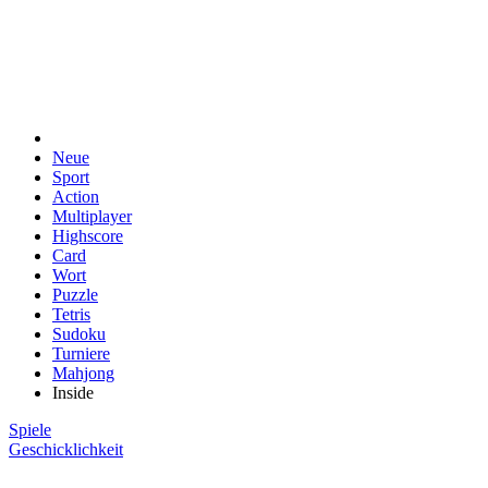
Neue
Sport
Action
Multiplayer
Highscore
Card
Wort
Puzzle
Tetris
Sudoku
Turniere
Mahjong
Inside
Spiele
Geschicklichkeit