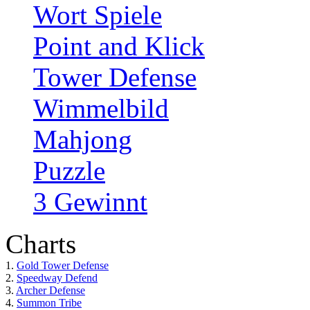
Wort Spiele
Point and Klick
Tower Defense
Wimmelbild
Mahjong
Puzzle
3 Gewinnt
Charts
1.
Gold Tower Defense
2.
Speedway Defend
3.
Archer Defense
4.
Summon Tribe