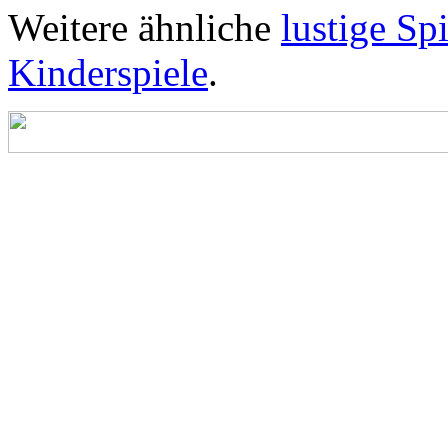
Weitere ähnliche
lustige Sp
Kinderspiele
.