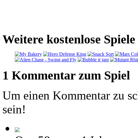
Weitere kostenlose Spiele
1 Kommentar zum Spiel
Um einen Kommentar zu sch
sein!