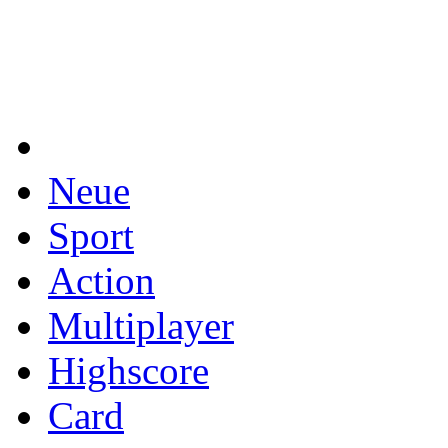
Neue
Sport
Action
Multiplayer
Highscore
Card