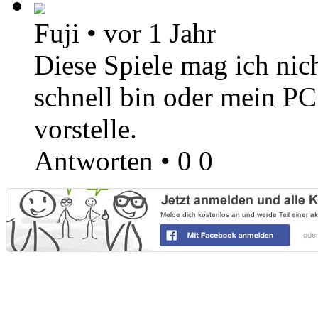
Fuji
•
vor 1 Jahr
Diese Spiele mag ich nicht
schnell bin oder mein PC 
vorstelle.
Antworten
•
0
0