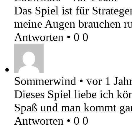
Das Spiel ist für Stratege
meine Augen brauchen ruh
Antworten
•
0
0
Sommerwind
•
vor 1 Jah
Dieses Spiel liebe ich k
Spaß und man kommt gan
Antworten
•
0
0