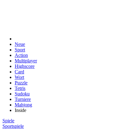
Neue
Sport
Action
Multiplayer
Highscore
Card
Wort
Puzzle
Tetris
Sudoku
Turniere
Mahjong
Inside
Spiele
Sportspiele