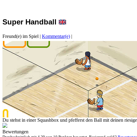
Super Handball
Freund(e) im Spiel
|
Kommentar(e)
|
Du stehst in einer Squashbox und pfefferst den Ball mit deinen riesi
Bewertungen
Durchschnittlich mit
4.29 von
10 Punkten bewertet. Basierend auf
62
Bewertung