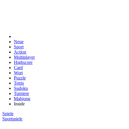
Neue
Sport
Action
Multiplayer
Highscore
Card
Wort
Puzzle
Tetris
Sudoku
Turniere
Mahjong
Inside
Spiele
Sportspiele