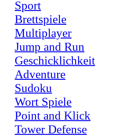
Sport
Brettspiele
Multiplayer
Jump and Run
Geschicklichkeit
Adventure
Sudoku
Wort Spiele
Point and Klick
Tower Defense