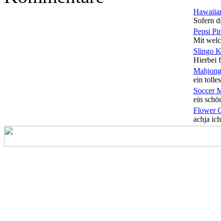
Hawaiian
Sofern di
Pepsi Pi
Mit welc
Slingo 
Hierbei f
Mahjong
ein tolles
Soccer 
ein schön
Flower 
achja ich