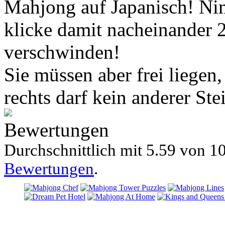
Mahjong auf Japanisch! Ni
klicke damit nacheinander 2
verschwinden!
Sie müssen aber frei liegen,
rechts darf kein anderer Ste
Bewertungen
Durchschnittlich mit
5.59 von
10
Bewertungen
.