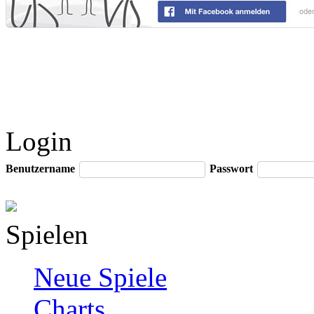
Login
Benutzername
Passwort
Spielen
Neue Spiele
Charts