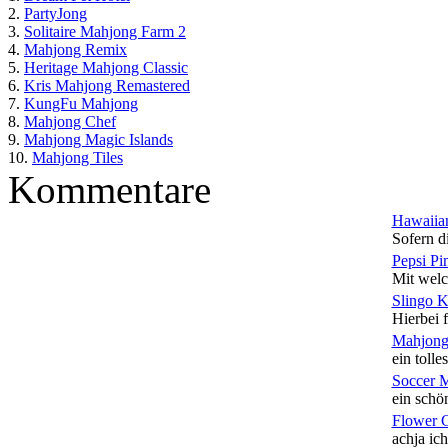
2.
PartyJong
3.
Solitaire Mahjong Farm 2
4.
Mahjong Remix
5.
Heritage Mahjong Classic
6.
Kris Mahjong Remastered
7.
KungFu Mahjong
8.
Mahjong Chef
9.
Mahjong Magic Islands
10.
Mahjong Tiles
Kommentare
Hawaiian
Sofern di
Pepsi Pi
Mit welc
Slingo 
Hierbei f
Mahjong
ein tolles
Soccer 
ein schön
Flower 
achja ich