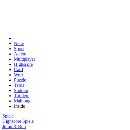
Neue
Sport
Action
Multiplayer
Highscore
Card
Wort
Puzzle
Tetris
Sudoku
Turniere
Mahjong
Inside
Spiele
Highscore Spiele
Jump & Run