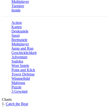
Multiplayer
Turniere
Inside
Action
Karten
Denkspiele
Sport
Brettspiele
Multiplayer
Jump and Run
Geschicklichkeit
Adventure
Sudoku
Wort Spiele
Point and Klick
Tower Defense
Wimmelbild
Mahjong
Puzzle
3 Gewinnt
Charts
1.
Catch the Bear