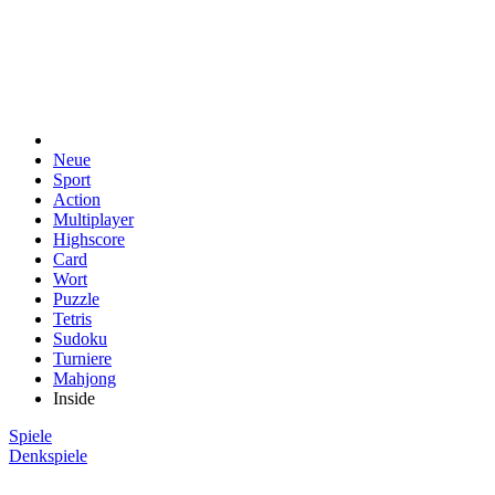
Neue
Sport
Action
Multiplayer
Highscore
Card
Wort
Puzzle
Tetris
Sudoku
Turniere
Mahjong
Inside
Spiele
Denkspiele