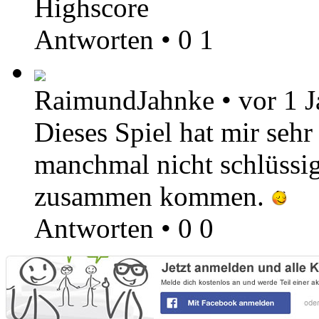
Highscore
Antworten
•
0
1
RaimundJahnke
•
vor 1 J
Dieses Spiel hat mir sehr
manchmal nicht schlüssig
zusammen kommen.
Antworten
•
0
0