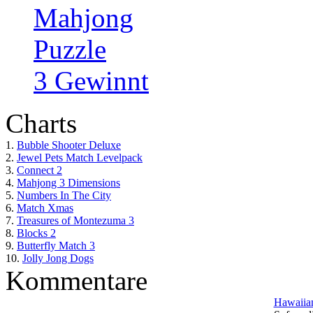
Mahjong
Puzzle
3 Gewinnt
Charts
1.
Bubble Shooter Deluxe
2.
Jewel Pets Match Levelpack
3.
Connect 2
4.
Mahjong 3 Dimensions
5.
Numbers In The City
6.
Match Xmas
7.
Treasures of Montezuma 3
8.
Blocks 2
9.
Butterfly Match 3
10.
Jolly Jong Dogs
Kommentare
Hawaiian