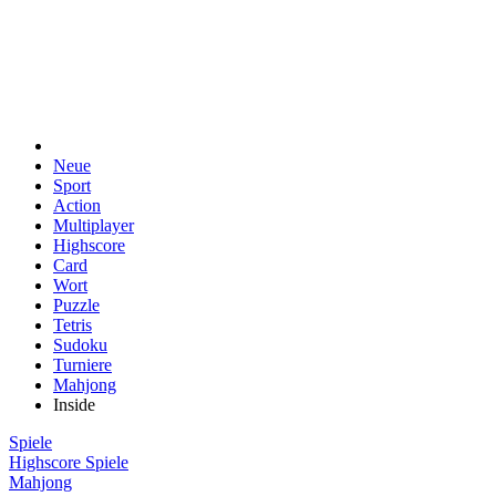
Neue
Sport
Action
Multiplayer
Highscore
Card
Wort
Puzzle
Tetris
Sudoku
Turniere
Mahjong
Inside
Spiele
Highscore Spiele
Mahjong