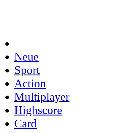
Neue
Sport
Action
Multiplayer
Highscore
Card