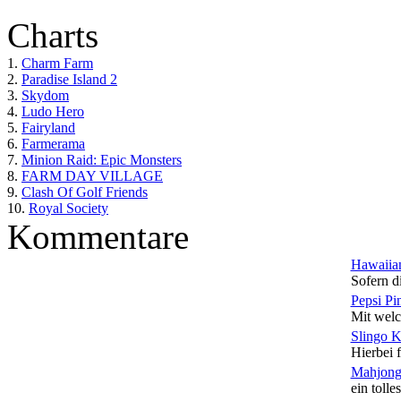
Charts
1.
Charm Farm
2.
Paradise Island 2
3.
Skydom
4.
Ludo Hero
5.
Fairyland
6.
Farmerama
7.
Minion Raid: Epic Monsters
8.
FARM DAY VILLAGE
9.
Clash Of Golf Friends
10.
Royal Society
Kommentare
Hawaiian
Sofern di
Pepsi Pi
Mit welc
Slingo 
Hierbei f
Mahjong
ein tolles