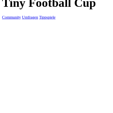
Tiny Football Cup
Community
Umfragen
Tippspiele