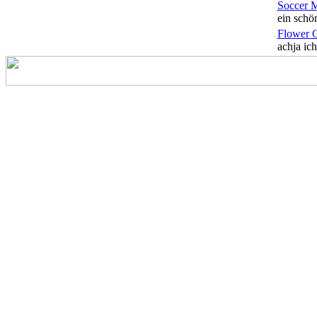
Soccer 
ein schön
Flower 
achja ich